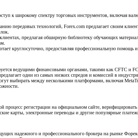
доступ к широкому спектру торговых инструментов, включая ва
ованию передовых технологий, Forex.com предлагает своим кли
лок.
их клиентах, предлагая обширную библиотеку обучающих материа
ам.
отает круглосуточно, предоставляя профессиональную помощь и 
лируется ведущими финансовыми органами, такими как CFTC и FC
предлагает одни из самых низких спредов и комиссий в индустр
огут выбирать между несколькими платформами, включая MetaTra
можности.
той процесс регистрации на официальном сайте, верифицировать
вские карты, электронные переводы и другие популярные платеж
ищущих надежного и профессионального брокера на рынке Форек