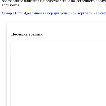
образованию клиентов и предоставлению качественного обслу
горизонты.
Навигация
Обзор eToro: Идеальный выбор для успешной торговли на Fore
по
записям
Последные записи