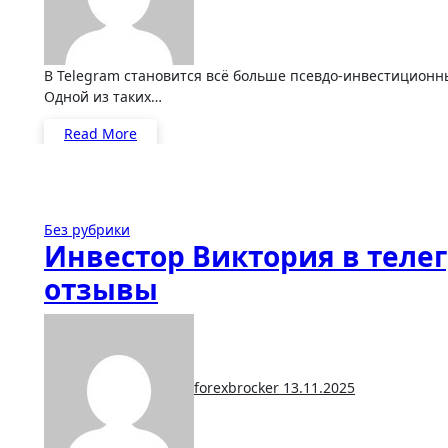
В Telegram становится всё больше псевдо-инвестиционных «экспертов», обещающих быстрый доход без риска.
Одной из таких…
Read More
Без рубрики
Инвестор Виктория в теле
отзывы
forexbrocker
13.11.2025