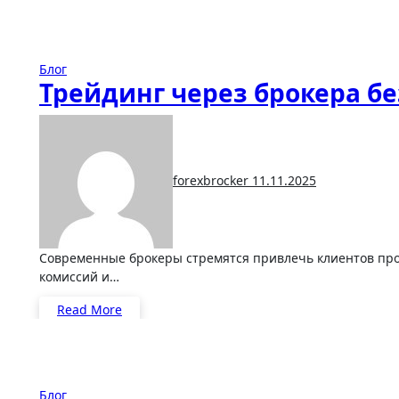
Блог
Трейдинг через брокера бе
forexbrocker
11.11.2025
Современные брокеры стремятся привлечь клиентов простыми и понятными условиями торговли — без свопов,
комиссий и…
Read More
Блог