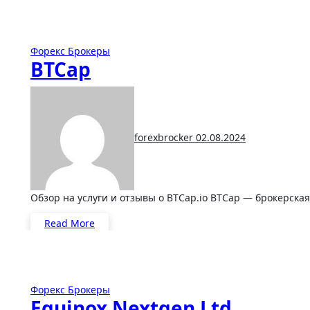
Форекс Брокеры
BTCap
forexbrocker
02.08.2024
Обзор на услуги и отзывы о BTCap.io BTCap — брокерска
Read More
Форекс Брокеры
Equinox Nextgen Ltd