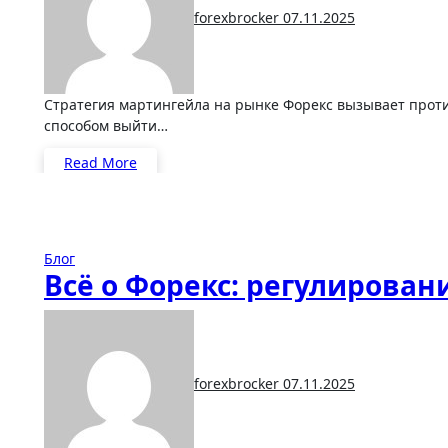
forexbrocker
07.11.2025
Стратегия мартингейла на рынке Форекс вызывает противоречивые мнения. Одни трейдеры считают её простым
способом выйти…
Read More
Блог
Всё о Форекс: регулирован
forexbrocker
07.11.2025