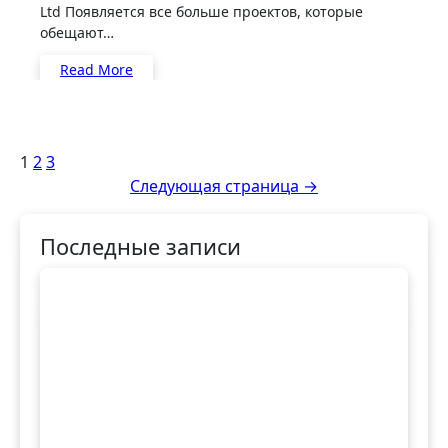
Ltd Появляется все больше проектов, которые
обещают…
Read More
Пагинация
1
2
3
Следующая страница →
записей
Последные записи